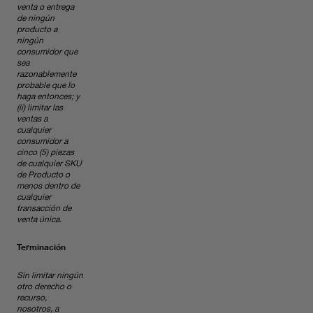
venta o entrega
de ningún
producto a
ningún
consumidor que
sea
razonablemente
probable que lo
haga entonces; y
(ii) limitar las
ventas a
cualquier
consumidor a
cinco (5) piezas
de cualquier SKU
de Producto o
menos dentro de
cualquier
transacción de
venta única.
Terminación
Sin limitar ningún
otro derecho o
recurso,
nosotros, a