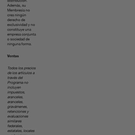
distribución.
Además, su
Membresía no
crea ningún
derecho de
exclusividad y no
constituye una
empresa conjunta
o sociedad de
ninguna forma.
Ventas
Todos los precios
de los artículos a
través del
Programa no
incluyen
impuestos,
aranceles,
aranceles,
gravámenes,
retenciones y
evaluaciones
similares
federales,
estatales, locales