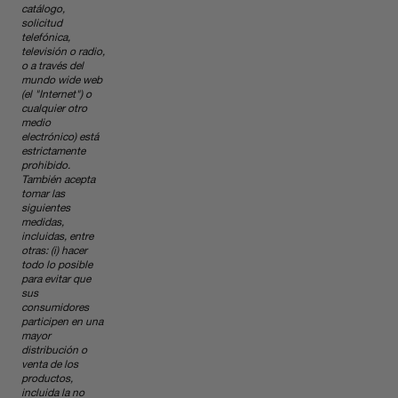
catálogo,
solicitud
telefónica,
televisión o radio,
o a través del
mundo wide web
(el "Internet") o
cualquier otro
medio
electrónico) está
estrictamente
prohibido.
También acepta
tomar las
siguientes
medidas,
incluidas, entre
otras: (i) hacer
todo lo posible
para evitar que
sus
consumidores
participen en una
mayor
distribución o
venta de los
productos,
incluida la no