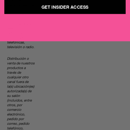
cualquier otro
medio, incluido el
GET INSIDER ACCESS
comercio
electrónico,
pedidos por
correo, pedidos
telefónicos,
catálogos,
solicitudes
telefónicas,
televisión o radio.
Distribución o
venta de nuestros
productos a
través de
cualquier otro
canal fuera de
la(s) ubicación(es)
autorizada(s) de
su salón
(incluidos, entre
otros, por
comercio
electrónico,
pedido por
correo, pedido
telefónico,