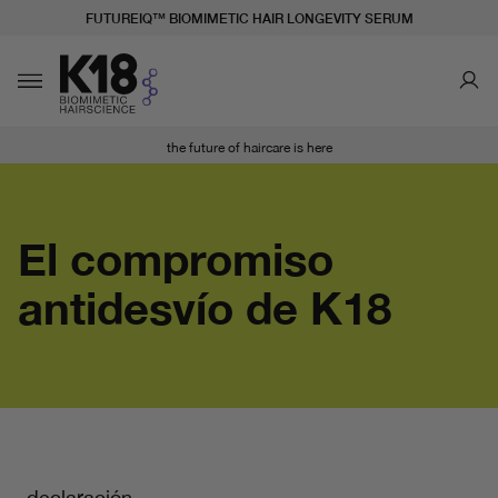
FUTUREIQ™ BIOMIMETIC HAIR LONGEVITY SERUM
LITY STATEMENT
AL CONTENIDO
Toggle navigation
the future of haircare is here
El compromiso
antidesvío de K18
declaración